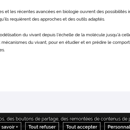
les performances des pucerons. Ces approches
nécessitent une caractérisation précise de la
et les récentes avancées en biologie ouvrent des possibilités 
diversité génétique végétale et il n'existe
qu'ils requièrent des approches et des outils adaptés.
actuellement aucun système de phénotypage
ouvert, performant, standardisé et abordable
pour des applications futures. Afin de lever ce
odélisation du vivant depuis l'échelle de la molécule jusqu'à cell
verrou, le consortium Gratitude propose de
et mécanismes du vivant, pour en étudier et en prédire le compo
développer un système digital de phénotypage «
plante-puceron » capable de caractériser le
es.
développement et le comportement de ces
insectes ravageurs.
déos, des boutons de partage, des remontées de contenus de pl
s
 savoir +
Conditions générales d'utilisation
Tout refuser
Tout accepter
Gestion des cookies
Personnal