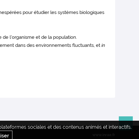
inespérées pour étudier les systèmes biologiques
e de l'organisme et de la population.
rtement dans des environnements fluctuants, et
in
ateformes sociales et des contenus animés et interactifs.
Re
iser
www.inrae.fr