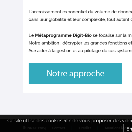
L'accroissement exponentiel du volume de données 
dans leur globalité et leur complexité, tout autant 
Le
Métaprogramme Digit-Bio
se focalise sur la m
Notre ambition : décrypter les grandes fonctions 
fine
aider à la gestion et au pilotage de ces systèm
Ce site utilise des cookies afin de vous proposer des vi
© INRAE 2024
Contact
Crédits
Mentions legale
En