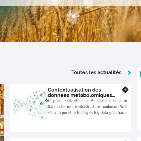
Toutes les actualités
Contextualisation des
En savoir plus
données métabolomiques
végétales par Graphes de
Le projet SEED étend le Metabolomic Semantic
connaissances enrichis via le
Data Lake, une e-infrastructure combinant Web
Big Data, l'IA et l'ingénierie du
sémantique et technologies Big Data pour traiter
Web Sémantique
à grande échelle la littérature scientifique en
métabolomique. Initialement développée autour
des liens entre métabolisme et santé humaine,
cette infrastructure est désormais adaptée au