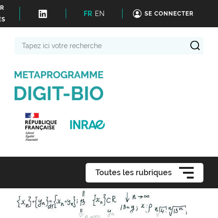
ER
FR
EN
SE CONNECTER
ÉS
Tapez
ici
votre
recherche
Toutes les rubriques