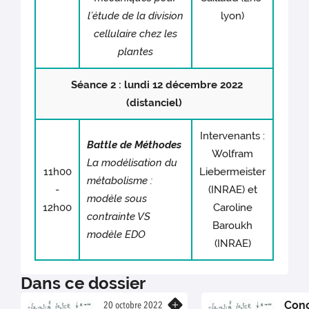
l’étude de la division
lyon)
cellulaire chez les
plantes
Séance 2 : lundi 12 décembre 2022
(distanciel)
Intervenants :
Battle de Méthodes
Wolfram
La modélisation du
11h00
Liebermeister
métabolisme :
-
(INRAE) et
modèle sous
12h00
Caroline
contrainte VS
Baroukh
modèle EDO
(INRAE)
Dans ce dossier
Con
En savoir plus
20 octobre 2022