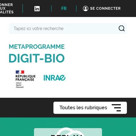
BONNER
FR
UX
SE CONNECTER
ALITÉS
Tapez
ici
votre
recherche
Toutes les rubriques